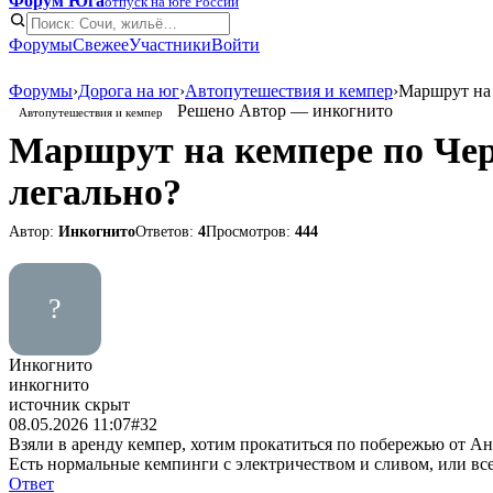
Форум Юга
отпуск на юге России
Форумы
Свежее
Участники
Войти
Форумы
›
Дорога на юг
›
Автопутешествия и кемпер
›
Маршрут на
Решено
Автор — инкогнито
Автопутешествия и кемпер
Маршрут на кемпере по Чер
легально?
Автор:
Инкогнито
Ответов:
4
Просмотров:
444
?
Инкогнито
инкогнито
источник скрыт
08.05.2026 11:07
#32
Взяли в аренду кемпер, хотим прокатиться по побережью от Ан
Есть нормальные кемпинги с электричеством и сливом, или вс
Ответ