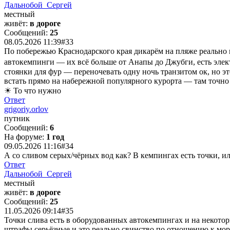
Дальнобой_Сергей
местный
живёт:
в дороге
Сообщений:
25
08.05.2026 11:39
#33
По побережью Краснодарского края дикарём на пляже реально 
автокемпинги — их всё больше от Анапы до Джубги, есть электр
стоянки для фур — переночевать одну ночь транзитом ок, но эт
встать прямо на набережной популярного курорта — там точно п
☀ То что нужно
Ответ
grigoriy.orlov
путник
Сообщений:
6
На форуме:
1 год
09.05.2026 11:16
#34
А со сливом серых/чёрных вод как? В кемпингах есть точки, и
Ответ
Дальнобой_Сергей
местный
живёт:
в дороге
Сообщений:
25
11.05.2026 09:14
#35
Точки слива есть в оборудованных автокемпингах и на некотор
штрафы серьёзные и это реально свинство по отношению к морю