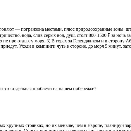
гоняют — погранзона местами, плюс природоохранные зоны, штр
ичество, вода, слив серых вод, душ, стоят 800-1500 ₽ за ночь 
о не про отдых у моря. 3) В горах за Геленджиком и в сторону А
риедут. Уходи в кемпинги чуть в стороне, до моря 5 минут, зат
ли это отдельная проблема на нашем побережье?
ых крупных стоянках, но их меньше, чем в Европе, планируй за
 и людям. Список кемпингов с сервисом слива держи в заметках