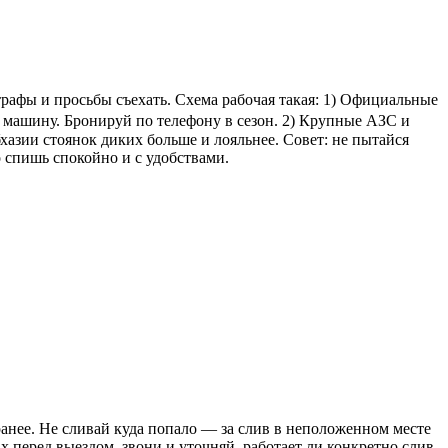
афы и просьбы съехать. Схема рабочая такая: 1) Официальные
за машину. Бронируй по телефону в сезон. 2) Крупные АЗС и
бхазии стоянок диких больше и лояльнее. Совет: не пытайся
о спишь спокойно и с удобствами.
ранее. Не сливай куда попало — за слив в неположенном месте
 перед выездом, звони и уточняй, работает ли конкретно слив,