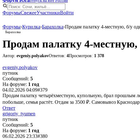
Форум Юга
отпуск на юге России
Форумы
Свежее
Участники
Войти
Форумы
›
Курилка
›
Барахолка
›
Продам палатку 4-местную, б/у оди
Барахолка
Продам палатку 4-местную, б
Автор:
evgeniy.polyakov
Ответов:
4
Просмотров:
1 378
evgeniy.polyakov
путник
Сообщений:
5
На форуме:
1 год
04.02.2026 04:09
#379
Продам палатку четырёхместную, купольную, брал прошлым лет
побольше, семья растёт. Отдам за 3500 ₽. Самовывоз Краснодар
Ответ
grigoriy_tyumen
путник
Сообщений:
5
На форуме:
1 год
06.02.2026 23:33
#380