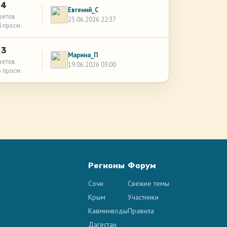
4
Евгений_С
ветов
25.06.2026 22:37
4 просм.
3
Марина_П
ветов
19.06.2026 03:00
3 просм.
Регионы
Форум
Сочи
Свежие темы
Крым
Участники
Кавминводы
Правила
Дагестан