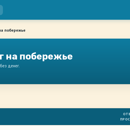
на побережье
г на побережье
 без денег.
ОТВ
ПРО