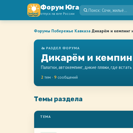
Форум Юга
отпуск на юге России
Форумы
›
Побережье Кавказа
›
Дикарём и кемпинг 
🚤 РАЗДЕЛ ФОРУМА
Дикарём и кемпин
Палатки, автокемпинг, дикие пляжи, где встать
2
тем ·
9
сообщений
Темы раздела
ТЕМА