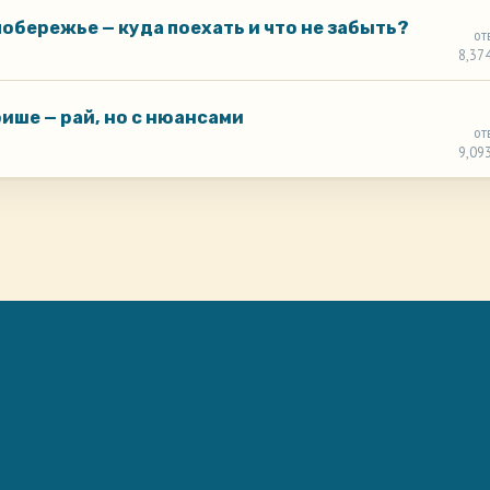
побережье — куда поехать и что не забыть?
от
8,37
рише — рай, но с нюансами
от
9,09