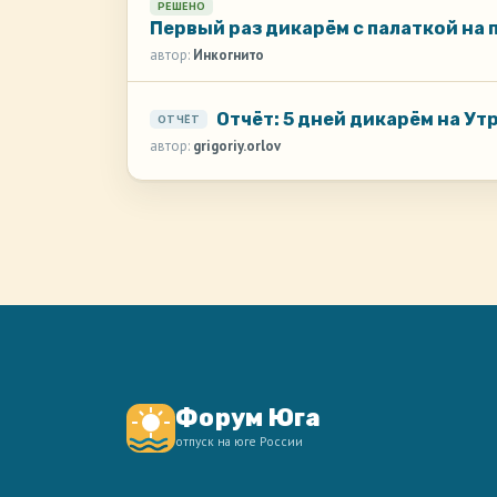
РЕШЕНО
Первый раз дикарём с палаткой на 
автор:
Инкогнито
Отчёт: 5 дней дикарём на Ут
ОТЧЁТ
автор:
grigoriy.orlov
Форум Юга
отпуск на юге России