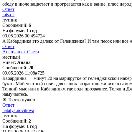
обеду в июле зацветает и прогревается как в ванне, плюс наро
Ответ
raisa_i
путник
Сообщений:
6
На форуме:
1 год
09.05.2026 00:49
#724
А Кабардинка это далеко от Геленджика? И там песок или всё ж
Ответ
Анапчанка_Света
местный
живёт:
Анапа
Сообщений:
20
09.05.2026 11:08
#725
Кабардинка — минут 20 на маршрутке от геленджикской набереж
бухте. Мой честный совет для ваших возрастов: живите в самом
Тонкий мыс или в Кабардинку, где вода прозрачнее. Толян и Д
намучаетесь.
☀ То что нужно
Ответ
natalya.novikova
путник
Сообщений:
2
На форуме:
1 год
11.05.2026 13:27
#726