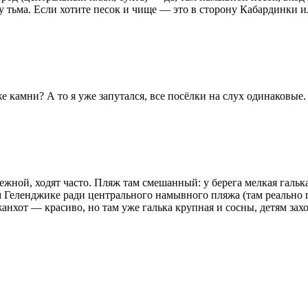
ду тьма. Если хотите песок и чище — это в сторону Кабардинки 
е камни? А то я уже запутался, все посёлки на слух одинаковые.
ной, ходят часто. Пляж там смешанный: у берега мелкая галька
 Геленджике ради центрального намывного пляжа (там реально пе
жанхот — красиво, но там уже галька крупная и сосны, детям за