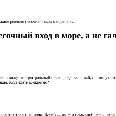
джике реально песочный вход в море, а н…
есочный вход в море, а не га
таю и вижу, что центральный пляж вроде песочный, но пишут что
какал. Куда ехать конкретно?
род (центральный пляж, бухта) — да, там намывной песок, вход 