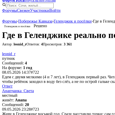
Форум Юга
отпуск на юге России
Форумы
Свежее
Участники
Войти
Форумы
›
Побережье Кавказа
›
Геленджик и посёлки
›
Где в Гелен
Решено
Геленджик и посёлки
Где в Геленджике реально п
Автор:
leonid_r
Ответов:
4
Просмотров:
3 361
leonid_r
путник
Сообщений:
4
На форуме:
1 год
08.05.2026 14:37
#722
Едем с двумя мелкими (4 и 7 лет), в Геленджик первый раз. Чи
чтобы ребёнок заходил в воду без слёз, а не по острой гальке с
Ответ
Анапчанка_Света
местный
живёт:
Анапа
Сообщений:
20
09.05.2026 23:28
#723
Живу в Геленджике восьмой год. Сразу расставлю точки: сам го