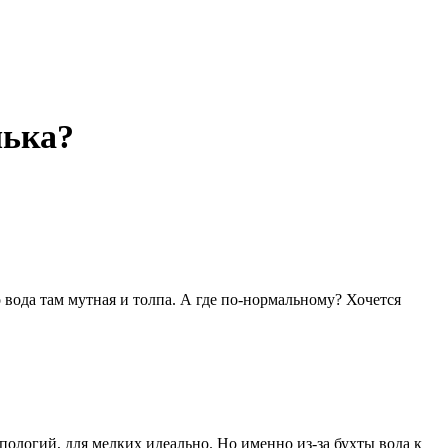
лька?
 вода там мутная и толпа. А где по-нормальному? Хочется
пологий, для мелких идеально. Но именно из-за бухты вода к