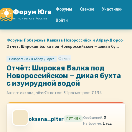
Форумы
Свежее
Участники
Форум Юга
отпуск на юге России
Войти
Форумы
›
Побережье Кавказа
›
Новороссийск и Абрау-Дюрсо
›
Отчёт: Широкая Балка под Новороссийском — дикая бу…
Отчёт
Новороссийск и Абрау-Дюрсо
Отчёт: Широкая Балка под
Новороссийском — дикая бухта
с изумрудной водой
Автор:
oksana_piter
Ответов:
3
Просмотров:
7 134
Сообщений:
3
oksana_piter
ПУТНИК
На форуме:
1 год