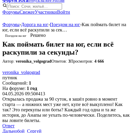
Форум Юга
отпуск на юге России
Форумы
Свежее
Участники
Войти
Форумы
›
Дорога на юг
›
Поездом на юг
›
Как поймать билет на
юг, если всё раскупили за сек…
Решено
Поездом на юг
Как поймать билет на юг, если всё
раскупили за секунды?
Автор:
veronika_volgograd
Ответов:
3
Просмотров:
4 666
veronika_volgograd
путник
Сообщений:
1
На форуме:
1 год
04.05.2026 09:50
#413
Открылась продажа за 90 суток, я зашёл ровно в момент
старта — а нижних мест уже нет, купе всё выкуплено! Как
так? Это перекупы или боты? Каждый год одна и та же
история, до Анапы не уехать по-человечески. Поделитесь, как
вы ловите билеты.
Ответ
Дальнобой_Сергей