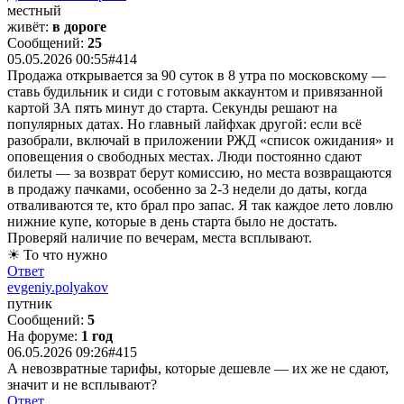
местный
живёт:
в дороге
Сообщений:
25
05.05.2026 00:55
#414
Продажа открывается за 90 суток в 8 утра по московскому —
ставь будильник и сиди с готовым аккаунтом и привязанной
картой ЗА пять минут до старта. Секунды решают на
популярных датах. Но главный лайфхак другой: если всё
разобрали, включай в приложении РЖД «список ожидания» и
оповещения о свободных местах. Люди постоянно сдают
билеты — за возврат берут комиссию, но места возвращаются
в продажу пачками, особенно за 2-3 недели до даты, когда
отваливаются те, кто брал про запас. Я так каждое лето ловлю
нижние купе, которые в день старта было не достать.
Проверяй наличие по вечерам, места всплывают.
☀ То что нужно
Ответ
evgeniy.polyakov
путник
Сообщений:
5
На форуме:
1 год
06.05.2026 09:26
#415
А невозвратные тарифы, которые дешевле — их же не сдают,
значит и не всплывают?
Ответ