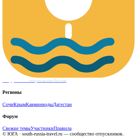
Форум Юга
отпуск на юге России
Регионы
Сочи
Крым
Кавминводы
Дагестан
Форум
Свежие темы
Участники
Правила
© ЮГА · south-russia-travel.ru — сообщество отпускников.