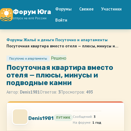
Форумы
Свежее
Участники
Форум Юга
отпуск на юге России
Войти
Форумы
›
Жильё и деньги
›
Посуточно и апартаменты
›
Посуточная квартира вместо отеля — плюсы, минусы и…
Решено
Посуточно и апартаменты
Посуточная квартира вместо
отеля — плюсы, минусы и
подводные камни
Автор:
Denis1981
Ответов:
3
Просмотров:
493
Сообщений:
3
Denis1981
ПУТНИК
На форуме:
1 год