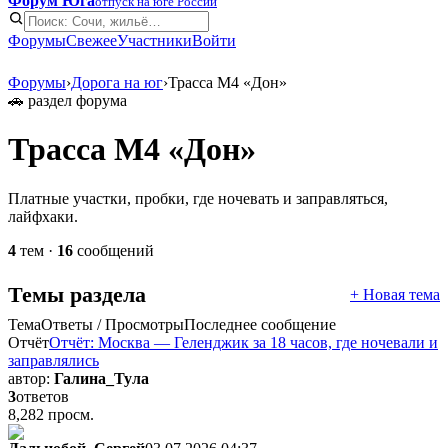
Форум Юга
отпуск на юге России
Форумы
Свежее
Участники
Войти
Форумы
›
Дорога на юг
›
Трасса М4 «Дон»
🚗 раздел форума
Трасса М4 «Дон»
Платные участки, пробки, где ночевать и заправляться,
лайфхаки.
4
тем ·
16
сообщений
Темы раздела
+ Новая тема
Тема
Ответы / Просмотры
Последнее сообщение
Отчёт
Отчёт: Москва — Геленджик за 18 часов, где ночевали и
заправлялись
автор:
Галина_Тула
3
ответов
8,282 просм.