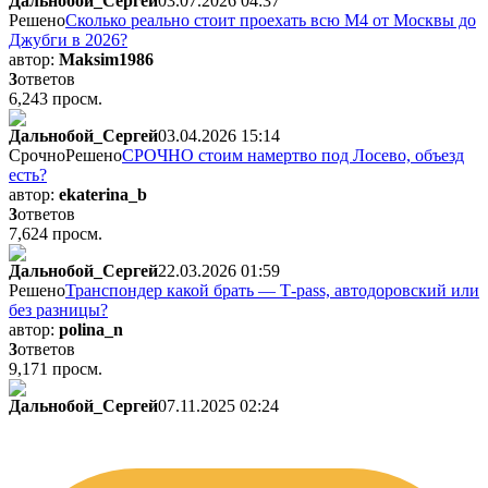
Дальнобой_Сергей
03.07.2026 04:37
Решено
Сколько реально стоит проехать всю М4 от Москвы до
Джубги в 2026?
автор:
Maksim1986
3
ответов
6,243 просм.
Дальнобой_Сергей
03.04.2026 15:14
Срочно
Решено
СРОЧНО стоим намертво под Лосево, объезд
есть?
автор:
ekaterina_b
3
ответов
7,624 просм.
Дальнобой_Сергей
22.03.2026 01:59
Решено
Транспондер какой брать — Т-pass, автодоровский или
без разницы?
автор:
polina_n
3
ответов
9,171 просм.
Дальнобой_Сергей
07.11.2025 02:24