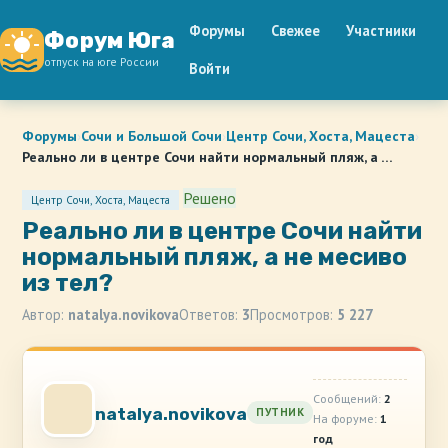
Форумы
Свежее
Участники
Форум Юга
отпуск на юге России
Войти
Форумы
›
Сочи и Большой Сочи
›
Центр Сочи, Хоста, Мацеста
›
Реально ли в центре Сочи найти нормальный пляж, а …
Решено
Центр Сочи, Хоста, Мацеста
Реально ли в центре Сочи найти
нормальный пляж, а не месиво
из тел?
Автор:
natalya.novikova
Ответов:
3
Просмотров:
5 227
Сообщений:
2
natalya.novikova
ПУТНИК
На форуме:
1
год