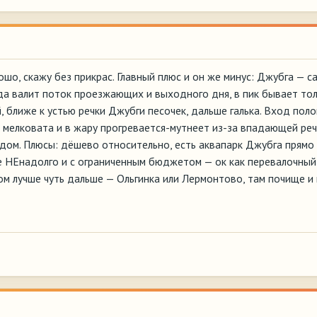
шо, скажу без прикрас. Главный плюс и он же минус: Джубга — с
да валит поток проезжающих и выходного дня, в пик бывает тол
, ближе к устью речки Джубги песочек, дальше галька. Вход поло
 мелковата и в жару прогревается-мутнеет из-за впадающей речк
дом. Плюсы: дёшево относительно, есть аквапарк Джубга прямо н
е НЕнадолго и с ограниченным бюджетом — ок как перевалочный
ом лучше чуть дальше — Ольгинка или Лермонтово, там почище и