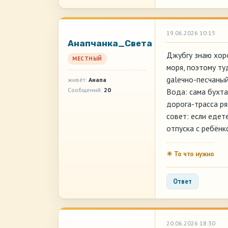
19.06.2026 10:15
Анапчанка_Света
Джубгу знаю хоро
МЕСТНЫЙ
моря, поэтому ту
galечно-песчаный
живёт:
Анапа
Сообщений:
20
Вода: сама бухта
дорога-трасса ря
совет: если едет
отпуска с ребёнк
☀ То что нужно
Ответ
20.06.2026 18:30