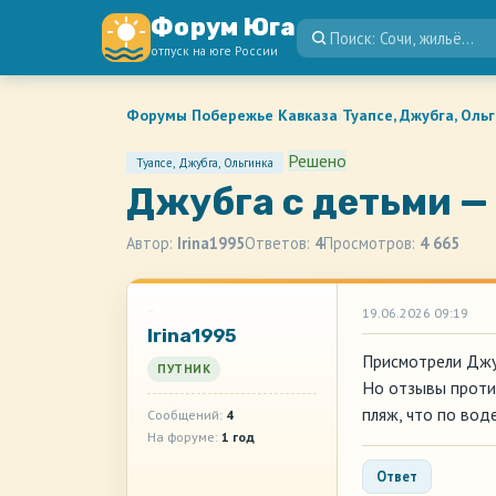
Форум Юга
отпуск на юге России
Форумы
›
Побережье Кавказа
›
Туапсе, Джубга, Оль
Решено
Туапсе, Джубга, Ольгинка
Джубга с детьми — 
Автор:
Irina1995
Ответов:
4
Просмотров:
4 665
19.06.2026 09:19
Irina1995
Присмотрели Джу
ПУТНИК
Но отзывы противо
пляж, что по вод
Сообщений:
4
На форуме:
1 год
Ответ