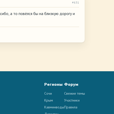
#631
сибо, а то повёлся бы на близкую дорогу и
Регионы
Форум
Сочи
Свежие темы
Крым
Участники
Кавминводы
Правила