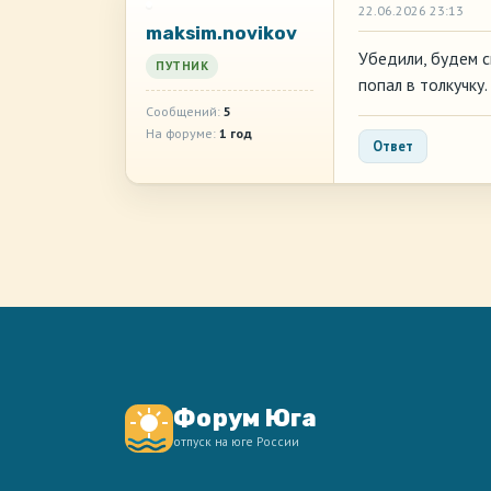
22.06.2026 23:13
maksim.novikov
Убедили, будем с
ПУТНИК
попал в толкучку.
Сообщений:
5
На форуме:
1 год
Ответ
Форум Юга
отпуск на юге России