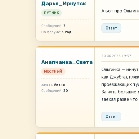
Дарья_Иркутск
А вот про Ольгин
ПУТНИК
Сообщений:
7
Ответ
На форуме:
1 год
20.06.2026 19:37
Анапчанка_Света
Ольгинка — минут
МЕСТНЫЙ
как Джубга), пля
проезжающих туда
живёт:
Анапа
Сообщений:
20
За чуть большие 
заехал разве что 
Ответ