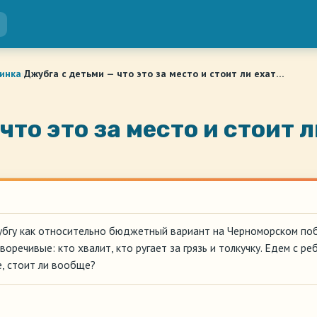
гинка
›
Джубга с детьми — что это за место и стоит ли ехат…
что это за место и стоит л
бгу как относительно бюджетный вариант на Черноморском побе
речивые: кто хвалит, кто ругает за грязь и толкучку. Едем с ре
е, стоит ли вообще?