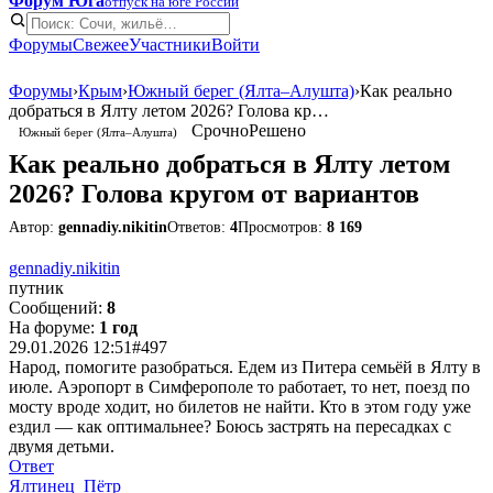
Форум Юга
отпуск на юге России
Форумы
Свежее
Участники
Войти
Форумы
›
Крым
›
Южный берег (Ялта–Алушта)
›
Как реально
добраться в Ялту летом 2026? Голова кр…
Срочно
Решено
Южный берег (Ялта–Алушта)
Как реально добраться в Ялту летом
2026? Голова кругом от вариантов
Автор:
gennadiy.nikitin
Ответов:
4
Просмотров:
8 169
gennadiy.nikitin
путник
Сообщений:
8
На форуме:
1 год
29.01.2026 12:51
#497
Народ, помогите разобраться. Едем из Питера семьёй в Ялту в
июле. Аэропорт в Симферополе то работает, то нет, поезд по
мосту вроде ходит, но билетов не найти. Кто в этом году уже
ездил — как оптимальнее? Боюсь застрять на пересадках с
двумя детьми.
Ответ
Ялтинец_Пётр