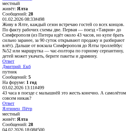
местный
живёт:
Ялта
Сообщений:
28
01.02.2026 08:33
#498
Живу в Ялте, каждый сезон встречаю гостей со всех концов.
По факту рабочих схемы две. Первая — поезд «Таврия» до
Симферополя (из Питера идёт около 43 часов, но купе брать
сильно заранее, за 90 суток открывают продажу и разбирают
влёт). Дальше от вокзала Симферополя до Ялты троллейбус
№52 или маршрутка — час-полтора по горному серпантину,
детей может укачать, берите пакеты и драмину.
Ответ
Дмитрий_Екб
путник
Сообщений:
5
На форуме:
1 год
03.02.2026 13:11
#499
43 часа в поезде с малышнёй это жесть конечно. А самолётом
совсем никак?
Ответ
Ялтинец_Пётр
местный
живёт:
Ялта
Сообщений:
28
04.02.2026 18:08
#500