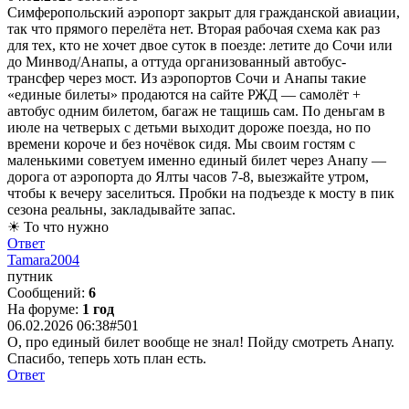
Симферопольский аэропорт закрыт для гражданской авиации,
так что прямого перелёта нет. Вторая рабочая схема как раз
для тех, кто не хочет двое суток в поезде: летите до Сочи или
до Минвод/Анапы, а оттуда организованный автобус-
трансфер через мост. Из аэропортов Сочи и Анапы такие
«единые билеты» продаются на сайте РЖД — самолёт +
автобус одним билетом, багаж не тащишь сам. По деньгам в
июле на четверых с детьми выходит дороже поезда, но по
времени короче и без ночёвок сидя. Мы своим гостям с
маленькими советуем именно единый билет через Анапу —
дорога от аэропорта до Ялты часов 7-8, выезжайте утром,
чтобы к вечеру заселиться. Пробки на подъезде к мосту в пик
сезона реальны, закладывайте запас.
☀ То что нужно
Ответ
Tamara2004
путник
Сообщений:
6
На форуме:
1 год
06.02.2026 06:38
#501
О, про единый билет вообще не знал! Пойду смотреть Анапу.
Спасибо, теперь хоть план есть.
Ответ